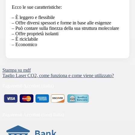
Ecco le sue caratteristiche:
– È leggero e flessibile
– Offre diversi spessori e forme in base alle esigenze
– Può contare sulla finezza della sua struttura molecolare
– Offre proprietà isolanti
– È riciclabile
– Economico
Navigazione
Stampa su mdf
Taglio Laser CO2, come funziona e come viene utilizzato?
articoli
Pagamenti Accettati (Italia)
Pagamenti Accettati (fuori Italia)