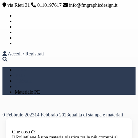
via Rieti 31
0110197617
info@fmgraphicdesign.it
Facebook
Instagram
Youtube
Pinterest
Twitter
Linkedin
Accedi / Registrati
Home
2023
Febbraio
9
Materiale PE
9 Febbraio 2023
14 Febbraio 2023
qualità di stampa e materiali
Che cosa è?
Il Polietilene è una materia plastica tra le più comuni al