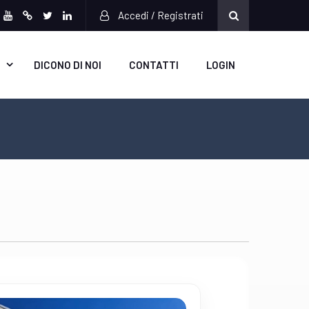
Accedi / Registrati
book
stagram
Youtube
Pinterest
Twitter
Linkedin
DICONO DI NOI
CONTATTI
LOGIN