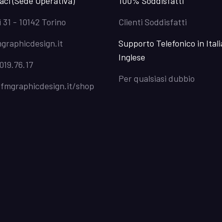
aci (Sede Operativa)
100% Soddisfatti
i 31 - 10142 Torino
Clienti Soddisfatti
graphicdesign.it
Supporto Telefonico in Ital
Inglese
019.76.17
Per qualsiasi dubbio
/fmgraphicdesign.it/shop