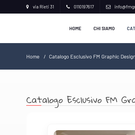
via Rieti 31
0110197617
info@fmgr
HOME
CHI SIAMO
CA
Home
Catalogo Esclusivo FM Graphic Desig
Catalogo Esclusivo FM Gra