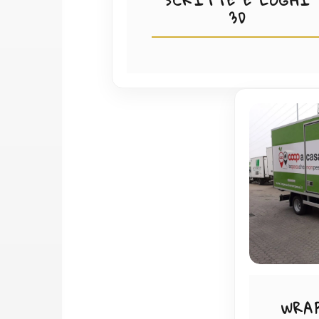
SCRITTE E LOGHI
3D
WRA