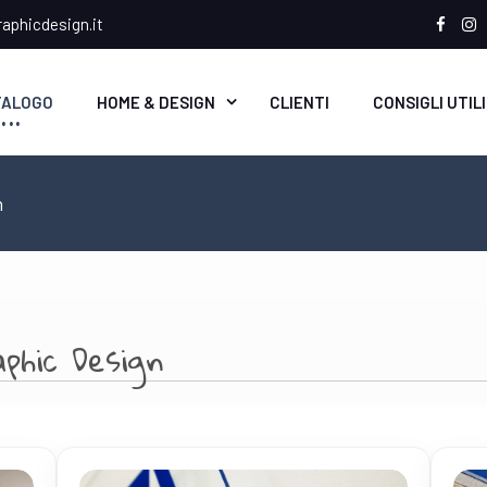
aphicdesign.it
Face
In
TALOGO
HOME & DESIGN
CLIENTI
CONSIGLI UTILI
n
phic Design