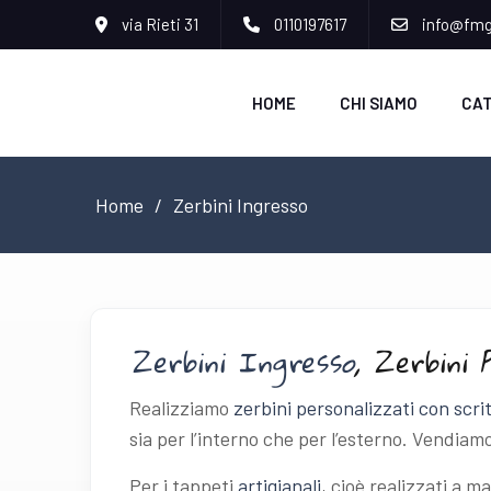
via Rieti 31
0110197617
info@fmgr
HOME
CHI SIAMO
CA
Home
Zerbini Ingresso
Zerbini Ingresso
, Zerbini 
Realizziamo
zerbini personalizzati con scri
sia per l’interno che per l’esterno. Vendiamo
Per i tappeti
artigianali
, cioè realizzati a m