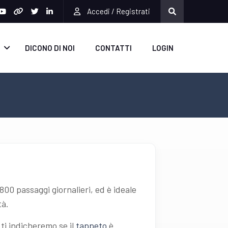
Accedi / Registrati
DICONO DI NOI
CONTATTI
LOGIN
800 passaggi giornalieri, ed è ideale
tà.
o ti indicheremo se il
tappeto
è