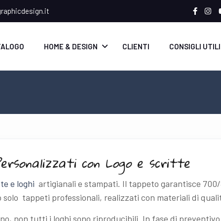
aphicdesign.it
TALOGO
HOME & DESIGN
CLIENTI
CONSIGLI UTILI
Personalizzati con Logo e scritte
tte e loghi
artigianali e stampati. Il tappeto garantisce 700/
 solo tappeti professionali, realizzati con materiali di quali
ano, non tutti i loghi sono riproducibili. In fase di preventiv