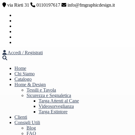
via Rieti 31
0110197617
info@fmgraphicdesign.it
Facebook
Instagram
Youtube
Pinterest
Twitter
Linkedin
Accedi / Registrati
Home
Chi Siamo
Catalogo
Home & Design
Tessili e Tavola
Sicurezza e Segnaletica
Targa Attenti al Cane
Videosorveglianza
Targa Estintore
Clienti
Consigli Utili
Blog
FAQ