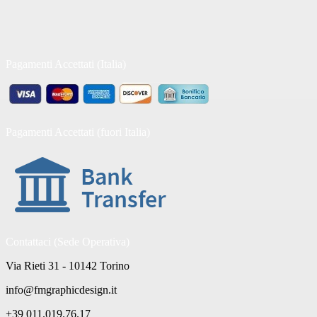
Pagamenti Accettati (Italia)
Pagamenti Accettati (fuori Italia)
Contattaci (Sede Operativa)
Via Rieti 31 - 10142 Torino
info@fmgraphicdesign.it
+39 011.019.76.17