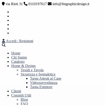
via Rieti 31
0110197617
info@fmgraphicdesign.it
Facebook
Instagram
Youtube
Pinterest
Twitter
Linkedin
Accedi / Registrati
Home
Chi Siamo
Catalogo
Home & Design
Tessili e Tavola
Sicurezza e Segnaletica
Targa Attenti al Cane
Videosorveglianza
Targa Estintore
Clienti
Consigli Utili
Blog
FAQ