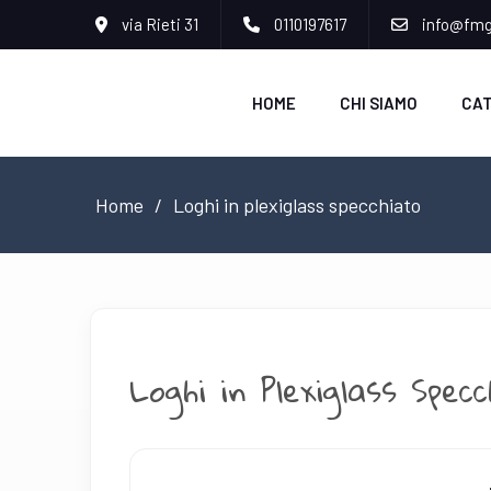
via Rieti 31
0110197617
info@fmgr
HOME
CHI SIAMO
CA
Home
Loghi in plexiglass specchiato
Loghi in Plexiglass Spec