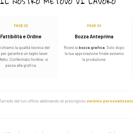
IL NOSTRO METODO DI LAVORO
FASE 02
FASE 03
Fattibilità e Ordine
Bozza Anteprima
fichiamo la qualità tecnica del
Ricevi la
bozza grafica
. Solo dopo
e per garantire un taglio laser
la tua approvazione finale avviamo
fetto. Confermato l’ordine, si
la produzione.
passa alla grafica.
’arredo del tuo ufficio abbinando un prestigioso
zerbino personalizzat