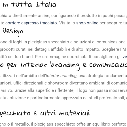
e in tutta Italia
hiato direttamente online, configurando il prodotto in pochi passaggi. 
ite
corriere espresso tracciato
. Visita lo
shop online
per scoprire tu
 Design
ione di loghi in plexiglass specchiato e soluzioni di comunicazione 
prodotti curati nei dettagli, affidabili e di alto impatto. Scegliere F
entità del tuo brand. Per un’immagine coordinata ti consigliamo gli
ze
ato per interior branding e comunicazi
ilizzati nell’ambito dell’
interior branding
, una strategia fondamental
 riunioni, uffici direzionali e showroom diventano ambienti di comuni
o visivo. Grazie alla superficie riflettente, il logo non passa inosse
ta soluzione è particolarmente apprezzata da studi professionali, 
pecchiato e altri materiali
gno o il metallo, il plexiglass specchiato offre un equilibrio perfett