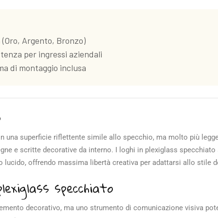
à (Oro, Argento, Bronzo)
stenza per ingressi aziendali
ma di montaggio inclusa
o
on una superficie riflettente simile allo specchio, ma molto più legge
egne e scritte decorative da interno. I loghi in plexiglass specchiato
lucido, offrendo massima libertà creativa per adattarsi allo stile d
plexiglass specchiato
emento decorativo, ma uno strumento di comunicazione visiva poten