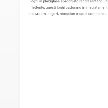
I
loghi in plexiglass specchiato
rappresentano una d
riflettente, questi loghi catturano immediatamente 
showroom, negozi, reception e spazi commerciali 