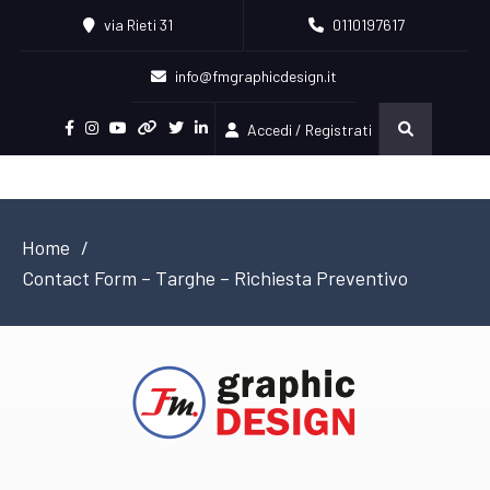
via Rieti 31
0110197617
info@fmgraphicdesign.it
Accedi / Registrati
Facebook
Instagram
Youtube
Pinterest
Twitter
Linkedin
Home
Contact Form – Targhe – Richiesta Preventivo