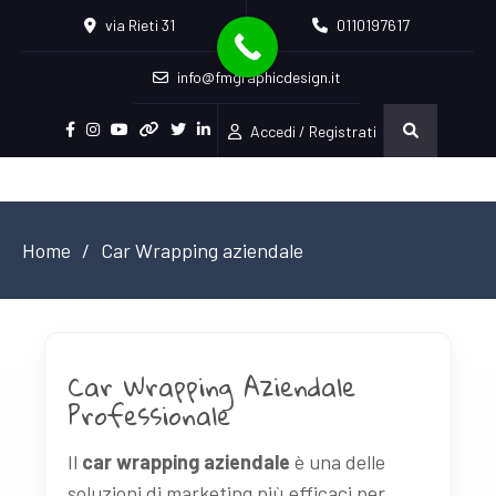
via Rieti 31
0110197617
info@fmgraphicdesign.it
Accedi / Registrati
Home
Car Wrapping aziendale
Car Wrapping Aziendale
Professionale
Il
car wrapping aziendale
è una delle
soluzioni di marketing più efficaci per