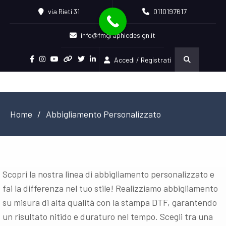
via Rieti 31
0110197617
info@fmgraphicdesign.it
Accedi / Registrati
Facebook
Instagram
Youtube
Pinterest
Twitter
Linkedin
Home
Abbigliamento Personalizzato
Scopri la nostra linea di abbigliamento personalizzato e
fai la differenza nel tuo stile! Realizziamo abbigliamento
su misura di alta qualità con la stampa DTF, garantendo
un risultato nitido e duraturo nel tempo. Scegli tra una